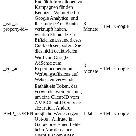
Enthält Informationen zu
Kampagnen für den
Benutzer. Wenn Sie Ihr
Google Analytics- und
_gac_--
Ihr Google Ads Konto
3
HTML
Google
property-id--
verknüpft haben,
Monate
werden Elemente zur
Effizienzmessung dieses
Cookie lesen, sofern Sie
dies nicht deaktivieren.
Wird von Google
AdSense zum
3
_gcl_au
Experimentieren mit
HTML
Google
Monate
Werbungseffizienz auf
Webseiten verwendet.
Enthält ein Token, das
verwendet werden kann,
um eine Client-ID vom
AMP-Client-ID-Service
abzurufen. Andere
AMP_TOKEN
mögliche Werte zeigen
1 Jahr
HTML
Google
Opt-out, Anfrage im
Gange oder einen Fehler
beim Abrufen einer
Client-ID vom AMP