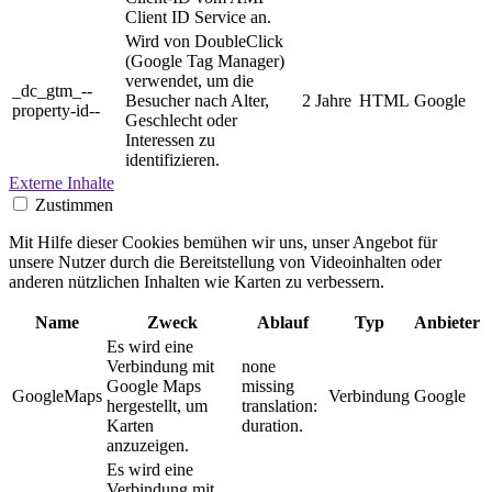
Client ID Service an.
Wird von DoubleClick
(Google Tag Manager)
verwendet, um die
_dc_gtm_--
Besucher nach Alter,
2 Jahre
HTML
Google
property-id--
Geschlecht oder
Interessen zu
identifizieren.
Externe Inhalte
Zustimmen
Mit Hilfe dieser Cookies bemühen wir uns, unser Angebot für
unsere Nutzer durch die Bereitstellung von Videoinhalten oder
anderen nützlichen Inhalten wie Karten zu verbessern.
Name
Zweck
Ablauf
Typ
Anbieter
Es wird eine
Verbindung mit
none
Google Maps
missing
GoogleMaps
Verbindung
Google
hergestellt, um
translation:
Karten
duration.
anzuzeigen.
Es wird eine
Verbindung mit