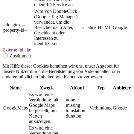
Client ID Service an.
Wird von DoubleClick
(Google Tag Manager)
verwendet, um die
_dc_gtm_--
Besucher nach Alter,
2 Jahre
HTML
Google
property-id--
Geschlecht oder
Interessen zu
identifizieren.
Externe Inhalte
Zustimmen
Mit Hilfe dieser Cookies bemühen wir uns, unser Angebot für
unsere Nutzer durch die Bereitstellung von Videoinhalten oder
anderen nützlichen Inhalten wie Karten zu verbessern.
Name
Zweck
Ablauf
Typ
Anbieter
Es wird eine
Verbindung mit
none
Google Maps
missing
GoogleMaps
Verbindung
Google
hergestellt, um
translation:
Karten
duration.
anzuzeigen.
Es wird eine
Verbindung mit