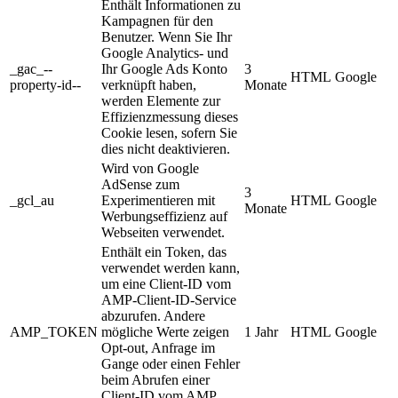
Enthält Informationen zu
Kampagnen für den
Benutzer. Wenn Sie Ihr
Google Analytics- und
_gac_--
Ihr Google Ads Konto
3
HTML
Google
property-id--
verknüpft haben,
Monate
werden Elemente zur
Effizienzmessung dieses
Cookie lesen, sofern Sie
dies nicht deaktivieren.
Wird von Google
AdSense zum
3
_gcl_au
Experimentieren mit
HTML
Google
Monate
Werbungseffizienz auf
Webseiten verwendet.
Enthält ein Token, das
verwendet werden kann,
um eine Client-ID vom
AMP-Client-ID-Service
abzurufen. Andere
AMP_TOKEN
mögliche Werte zeigen
1 Jahr
HTML
Google
Opt-out, Anfrage im
Gange oder einen Fehler
beim Abrufen einer
Client-ID vom AMP