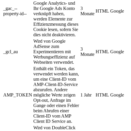
Google Analytics- und
_gac_--
Ihr Google Ads Konto
3
HTML
Google
property-id--
verknüpft haben,
Monate
werden Elemente zur
Effizienzmessung dieses
Cookie lesen, sofern Sie
dies nicht deaktivieren.
Wird von Google
AdSense zum
3
_gcl_au
Experimentieren mit
HTML
Google
Monate
Werbungseffizienz auf
Webseiten verwendet.
Enthält ein Token, das
verwendet werden kann,
um eine Client-ID vom
AMP-Client-ID-Service
abzurufen. Andere
AMP_TOKEN
mögliche Werte zeigen
1 Jahr
HTML
Google
Opt-out, Anfrage im
Gange oder einen Fehler
beim Abrufen einer
Client-ID vom AMP
Client ID Service an.
Wird von DoubleClick