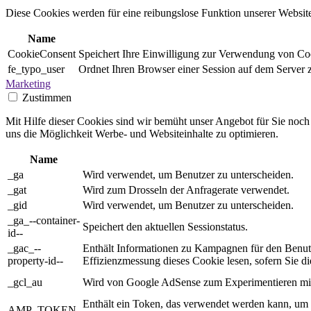
Diese Cookies werden für eine reibungslose Funktion unserer Website
Name
CookieConsent
Speichert Ihre Einwilligung zur Verwendung von Co
fe_typo_user
Ordnet Ihren Browser einer Session auf dem Server zu
Marketing
Zustimmen
Mit Hilfe dieser Cookies sind wir bemüht unser Angebot für Sie noch a
uns die Möglichkeit Werbe- und Websiteinhalte zu optimieren.
Name
_ga
Wird verwendet, um Benutzer zu unterscheiden.
_gat
Wird zum Drosseln der Anfragerate verwendet.
_gid
Wird verwendet, um Benutzer zu unterscheiden.
_ga_--container-
Speichert den aktuellen Sessionstatus.
id--
_gac_--
Enthält Informationen zu Kampagnen für den Benut
property-id--
Effizienzmessung dieses Cookie lesen, sofern Sie die
_gcl_au
Wird von Google AdSense zum Experimentieren mit
Enthält ein Token, das verwendet werden kann, um
AMP_TOKEN