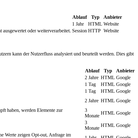
Ablauf
Typ
Anbieter
1 Jahr
HTML
Website
t ausgewertet oder weiterverarbeitet.
Session
HTTP
Website
tzern kann der Nutzerfluss analysiert und beurteilt werden. Dies gibt
Ablauf
Typ
Anbieter
2 Jahre
HTML
Google
1 Tag
HTML
Google
1 Tag
HTML
Google
2 Jahre
HTML
Google
üpft haben, werden Elemente zur
3
HTML
Google
Monate
3
HTML
Google
Monate
he Werte zeigen Opt-out, Anfrage im
1 Jahr
HTML
Google